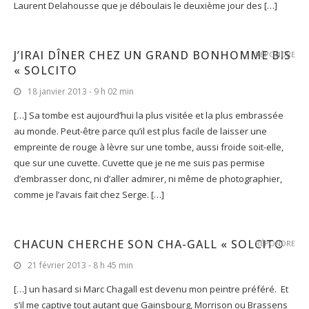
Laurent Delahousse que je déboulais le deuxième jour des […]
J’IRAI DÎNER CHEZ UN GRAND BONHOMME BIS
RÉPONDRE
« SOLCITO
18 janvier 2013 - 9 h 02 min
[…] Sa tombe est aujourd’hui la plus visitée et la plus embrassée
au monde. Peut-être parce qu’il est plus facile de laisser une
empreinte de rouge à lèvre sur une tombe, aussi froide soit-elle,
que sur une cuvette. Cuvette que je ne me suis pas permise
d’embrasser donc, ni d’aller admirer, ni même de photographier,
comme je l’avais fait chez Serge. […]
CHACUN CHERCHE SON CHA-GALL « SOLCITO
RÉPONDRE
21 février 2013 - 8 h 45 min
[…] un hasard si Marc Chagall est devenu mon peintre préféré. Et
s’il me captive tout autant que Gainsbourg, Morrison ou Brassens