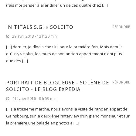
(fais moi penser à aller dîner un de ces quatre chez […]
INITITALS S.G. « SOLCITO
RÉPONDRE
29 avril 2013 - 12 h 20 min
[…] dernier, je dînais chez lui pour la première fois. Mais depuis
qu’il n’y vit plus, les murs de son ancien appartement n’ont plus
que des […]
PORTRAIT DE BLOGUEUSE - SOLÈNE DE
RÉPONDRE
SOLCITO - LE BLOG EXPEDIA
4 février 2016 - 8 h 59 min
[…] la troisième marche, nous avons la visite de l’ancien appart de
Gainsbourg, sur la deuxième l’interview d’un grand monsieur et sur
la première une balade en photos à […]