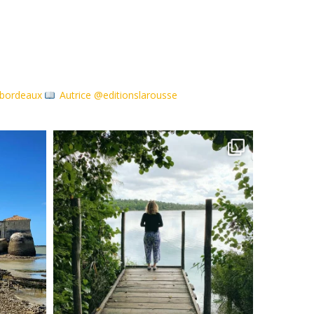
debordeaux
Autrice @editionslarousse