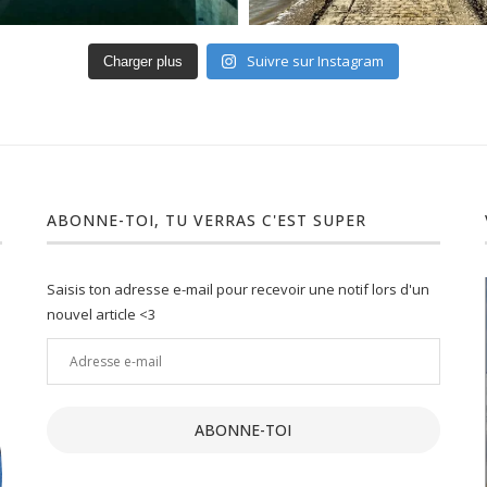
Suivre sur Instagram
Charger plus
ABONNE-TOI, TU VERRAS C'EST SUPER
Saisis ton adresse e-mail pour recevoir une notif lors d'un
nouvel article <3
Adresse
e-
ment :
Un joli petit Lot : 10 activités
mail
insolites...
ABONNE-TOI
19 Juil 2021