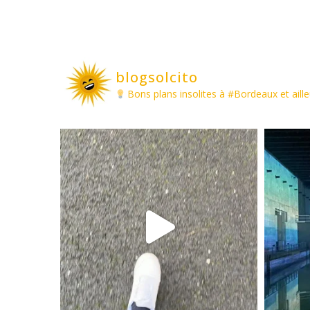
blogsolcito
Bons plans insolites à #Bordeaux et aille