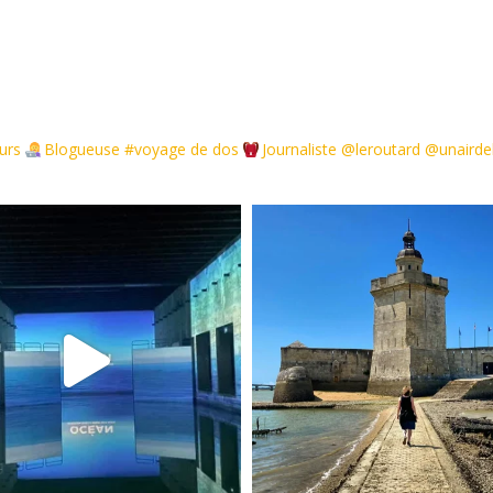
urs
Blogueuse #voyage de dos
Journaliste @leroutard @unair