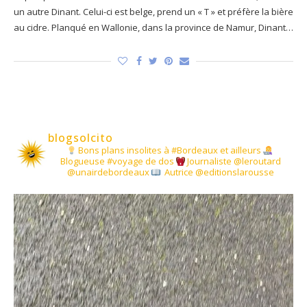
un autre Dinant. Celui-ci est belge, prend un « T » et préfère la bière
au cidre. Planqué en Wallonie, dans la province de Namur, Dinant…
blogsolcito
Bons plans insolites à #Bordeaux et ailleurs
Blogueuse #voyage de dos
Journaliste @leroutard
@unairdebordeaux
Autrice @editionslarousse