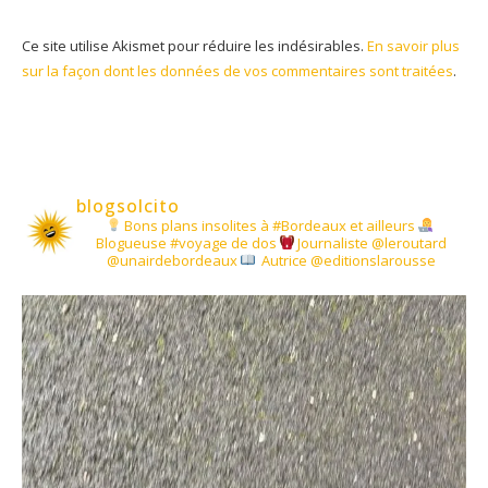
Ce site utilise Akismet pour réduire les indésirables.
En savoir plus
sur la façon dont les données de vos commentaires sont traitées
.
blogsolcito
Bons plans insolites à #Bordeaux et ailleurs
Blogueuse #voyage de dos
Journaliste @leroutard
@unairdebordeaux
Autrice @editionslarousse