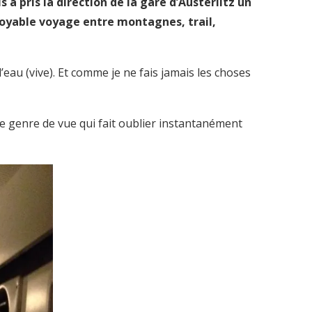
a pris la direction de la gare d’Austerlitz un
ncroyable voyage entre montagnes, trail,
 l’eau (vive). Et comme je ne fais jamais les choses
. Le genre de vue qui fait oublier instantanément