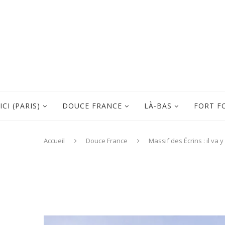
ICI (PARIS)
DOUCE FRANCE
LÀ-BAS
FORT F
Accueil
Douce France
Massif des Écrins : il va y