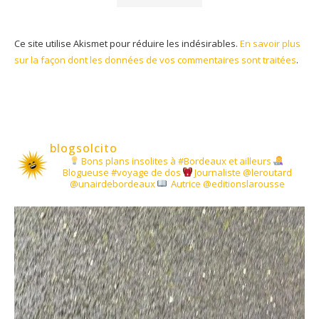
Ce site utilise Akismet pour réduire les indésirables.
En savoir plus
sur la façon dont les données de vos commentaires sont traitées
.
blogsolcito
Bons plans insolites à #Bordeaux et ailleurs
Blogueuse #voyage de dos
Journaliste @leroutard
@unairdebordeaux
Autrice @editionslarousse