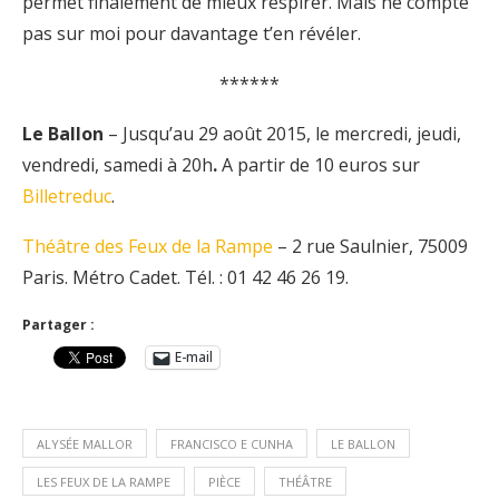
permet finalement de mieux respirer. Mais ne compte
pas sur moi pour davantage t’en révéler.
******
Le Ballon
– Jusqu’au 29 août 2015, le mercredi, jeudi,
vendredi, samedi à 20h
.
A partir de 10 euros sur
Billetreduc
.
Théâtre des Feux de la Rampe
– 2 rue Saulnier, 75009
Paris. Métro Cadet. Tél. : 01 42 46 26 19.
Partager :
E-mail
ALYSÉE MALLOR
FRANCISCO E CUNHA
LE BALLON
LES FEUX DE LA RAMPE
PIÈCE
THÉÂTRE