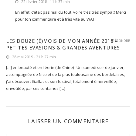
22 février 2018 - 11 h 37 min
En effet, c’était pas mal du tout, voire très très sympa ;) Merci
pour ton commentaire et à très vite au WAT !
LES DOUZE (É)MOIS DE MON ANNÉE 2018 –
RÉPONDRE
PETITES EVASIONS & GRANDES AVENTURES
28 mai 2019 - 21 h 27 min
[…] en beauté et en féerie (de Chine) ! Un samedi soir de janvier,
accompagnée de Nico et de la plus toulousaine des bordelaises,
j'ai découvert Gaillac et son festival, totalement émerveillée,
envoûtée, par ces centaines […]
LAISSER UN COMMENTAIRE