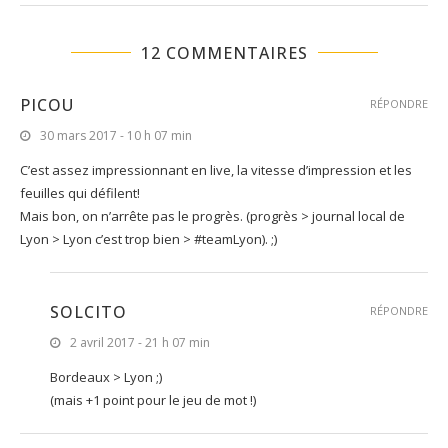
12 COMMENTAIRES
PICOU
RÉPONDRE
30 mars 2017 - 10 h 07 min
C’est assez impressionnant en live, la vitesse d’impression et les
feuilles qui défilent!
Mais bon, on n’arrête pas le progrès. (progrès > journal local de
Lyon > Lyon c’est trop bien > #teamLyon). ;)
SOLCITO
RÉPONDRE
2 avril 2017 - 21 h 07 min
Bordeaux > Lyon ;)
(mais +1 point pour le jeu de mot !)