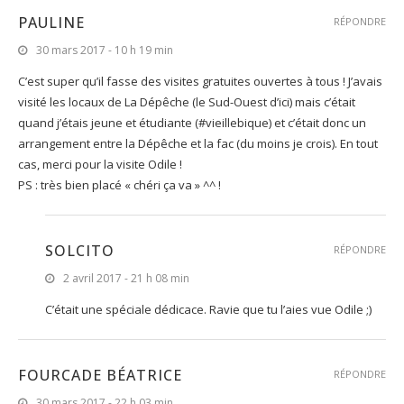
PAULINE
RÉPONDRE
30 mars 2017 - 10 h 19 min
C’est super qu’il fasse des visites gratuites ouvertes à tous ! J’avais
visité les locaux de La Dépêche (le Sud-Ouest d’ici) mais c’était
quand j’étais jeune et étudiante (#vieillebique) et c’était donc un
arrangement entre la Dépêche et la fac (du moins je crois). En tout
cas, merci pour la visite Odile !
PS : très bien placé « chéri ça va » ^^ !
SOLCITO
RÉPONDRE
2 avril 2017 - 21 h 08 min
C’était une spéciale dédicace. Ravie que tu l’aies vue Odile ;)
FOURCADE BÉATRICE
RÉPONDRE
30 mars 2017 - 22 h 03 min