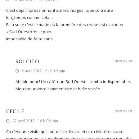
C’est déjà impressionnant sur les images…que cela dure
longtemps comme cela…
Et la suite c’est le matin où la première des chose est d’acheter
« Sud-Ouest » ‘et le pain.
Impossible de faire sans…
SOLCITO
RÉPONDRE
2 avril 2017 - 21 h 10 min
Absolument ! Un café + un Sud Ouest = combo indispensable.
Merci pour votre commentaire et belle soirée.
CECILE
RÉPONDRE
27 avril 2017 - 18 h 06 min
Ça c’est une visite qui sort de l’ordinaire et ultra inintéressante
merci pour toutes ces explications j’en sais maintenant un peu plus