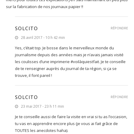
sur la fabrication de nos journaux papier !!
SOLCITO
RÉPONDRE
28 avril 2017 - 10 h 42 min
Yes, c’était top. Je bosse dans le merveilleux monde du
journalisme depuis des années mais je n’avais jamais visité
les coulisses d’une imprimerie #voilàquiestfait. Je te conseille
de te renseigner auprès du journal de ta région, si ça se
trouve, il font pareil !
SOLCITO
RÉPONDRE
23 mai 2017 - 23 h 11 min
Je te conseille aussi de faire la visite en vrai si tu as l’occasion,
tu vas en apprendre encore plus (je vous ai fait grâce de
TOUTES les anecdotes haha).