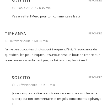
SOLCITO
RÉPONDRE
9 août 2017 - 12 h 45 min
Yes en effet ! Merci pour ton commentaire Isa :)
TIPHANYA
RÉPONDRE
16 février 2018 - 16 h 00 min
J’aime beaucoup tes photos, qui évoquent l’été, l’insouciance du
quotidien, les pique-niques. Et surtout c’est un bout de France que
je ne connais absolument pas, ça fait encore plus rêver !
SOLCITO
RÉPONDRE
20 février 2018 - 11 h 30 min
Je ne vais pas te dire le contraire car c’est chez moi hahaha.
Merci pour ton commentaire et tes jolis compliments Tiphanya
!