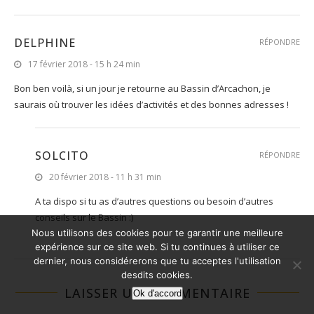
DELPHINE
RÉPONDRE
17 février 2018 - 15 h 24 min
Bon ben voilà, si un jour je retourne au Bassin d’Arcachon, je
saurais où trouver les idées d’activités et des bonnes adresses !
SOLCITO
RÉPONDRE
20 février 2018 - 11 h 31 min
A ta dispo si tu as d’autres questions ou besoin d’autres
conseils sur le Bassin :)
Nous utilisons des cookies pour te garantir une meilleure
expérience sur ce site web. Si tu continues à utiliser ce
dernier, nous considérerons que tu acceptes l'utilisation
desdits cookies.
LAISSER UN COMMENTAIRE
Ok d'accord