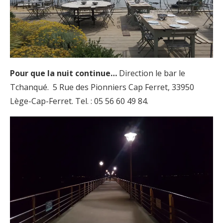
Pour que la nuit continue…
Direction le bar le
Tchanqué.
5 Rue des Pionniers Cap Ferret, 33950
Lège-Cap-Ferret. Tel. : 05 56 60 49 84.