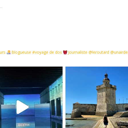
urs
Blogueuse #voyage de dos
Journaliste @leroutard @unair