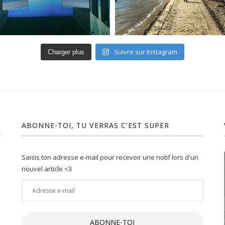
Suivre sur Instagram
Charger plus
ABONNE-TOI, TU VERRAS C'EST SUPER
Saisis ton adresse e-mail pour recevoir une notif lors d'un
nouvel article <3
Adresse
e-
ment :
Un joli petit Lot : 10 activités
mail
insolites...
ABONNE-TOI