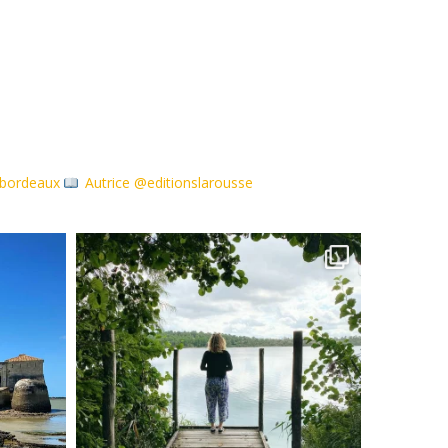
debordeaux
Autrice @editionslarousse