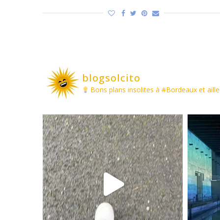
blogsolcito
Bons plans insolites à #Bordeaux et aille