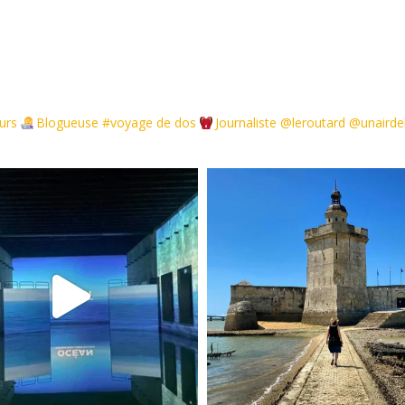
urs
Blogueuse #voyage de dos
Journaliste @leroutard @unair