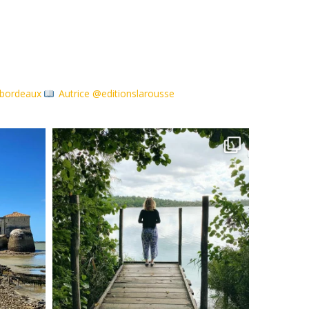
debordeaux
Autrice @editionslarousse