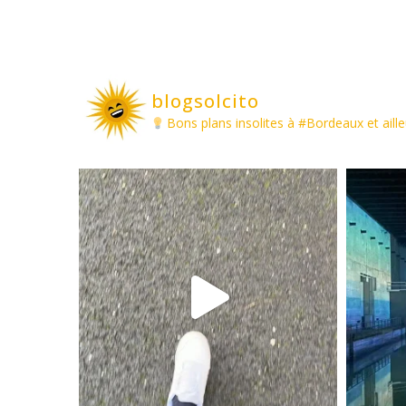
blogsolcito
Bons plans insolites à #Bordeaux et aille