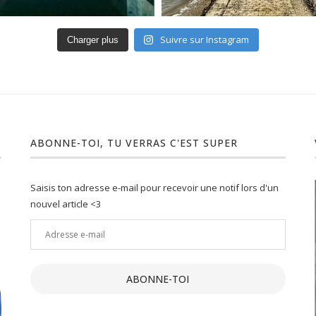
Suivre sur Instagram
Charger plus
ABONNE-TOI, TU VERRAS C'EST SUPER
Saisis ton adresse e-mail pour recevoir une notif lors d'un
nouvel article <3
Adresse
e-
ment :
Un joli petit Lot : 10 activités
mail
insolites...
ABONNE-TOI
19 Juil 2021