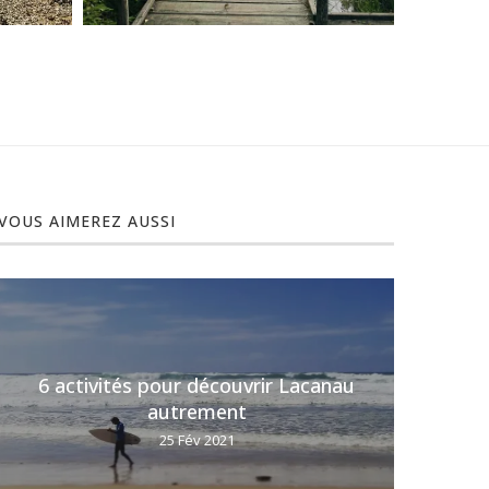
VOUS AIMEREZ AUSSI
6 activités pour découvrir Lacanau
6 (t
autrement
25 Fév 2021