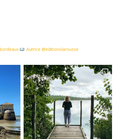
debordeaux
Autrice @editionslarousse