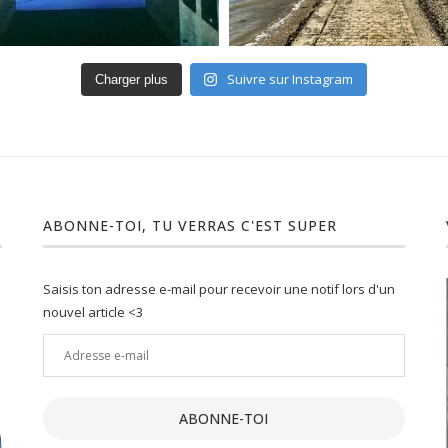
Suivre sur Instagram
Charger plus
ABONNE-TOI, TU VERRAS C'EST SUPER
Saisis ton adresse e-mail pour recevoir une notif lors d'un
nouvel article <3
Adresse
e-
ment :
Un joli petit Lot : 10 activités
mail
insolites...
ABONNE-TOI
19 Juil 2021