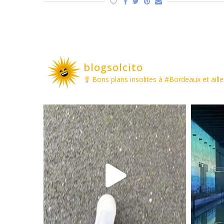
blogsolcito
Bons plans insolites à #Bordeaux et aille