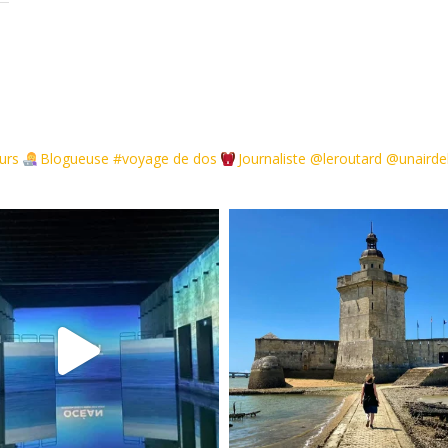
urs
Blogueuse #voyage de dos
Journaliste @leroutard @unair