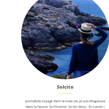
Valmeinier quand
Découvrir Montpellier autre
.
les activités insolites
2017
11 Sep 2019
Solcito
Journaliste voyage dans la vraie vie, je suis blogueuse
dans la fausse. Ou l’inverse. Ou les deux... En savoir +