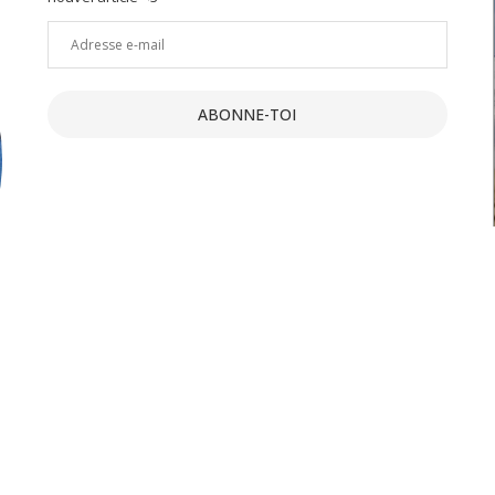
Adresse
e-
ment :
Un joli petit Lot : 10 activités
mail
insolites...
ABONNE-TOI
19 Juil 2021