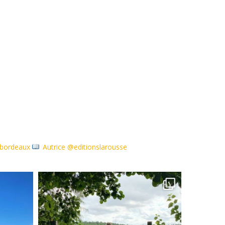
debordeaux
Autrice @editionslarousse