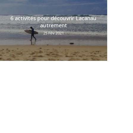
6 activités pour découvrir Lacanau
6 (t
autrement
25 Fév 2021