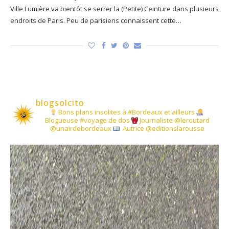
Ville Lumière va bientôt se serrer la (Petite) Ceinture dans plusieurs
endroits de Paris. Peu de parisiens connaissent cette…
blogsolcito
Bons plans insolites à #Bordeaux et ailleurs
Blogueuse #voyage de dos
Journaliste @leroutard
@unairdebordeaux
Autrice @editionslarousse