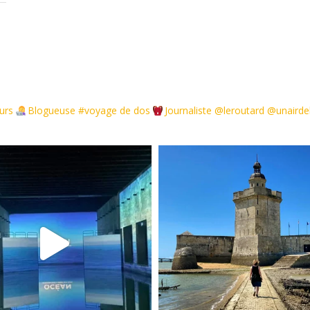
urs
Blogueuse #voyage de dos
Journaliste @leroutard @unair