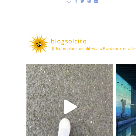
blogsolcito
Bons plans insolites à #Bordeaux et aille