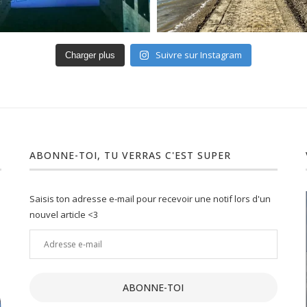
Suivre sur Instagram
Charger plus
ABONNE-TOI, TU VERRAS C'EST SUPER
Saisis ton adresse e-mail pour recevoir une notif lors d'un
nouvel article <3
Adresse
e-
ment :
Un joli petit Lot : 10 activités
mail
insolites...
ABONNE-TOI
19 Juil 2021